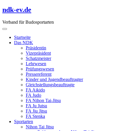
Skip
ndk-ev.de
to
content
Verband für Budosportarten
Startseite
Das NDK
Präsidentin
Vizepräsident
Schatzmeister
Lehrwesen
Prüfungswesen
Pressereferent
Kinder und Jugendbeauftragter
Gleichstellungsbeauftragte
FA Aikido
FA Judo
FA Nihon Tai-Jitsu
FA Ju Jutsu
FA Jiu Jitsu
FA Stenka
Sportarten
Nihon Tai Jitsu