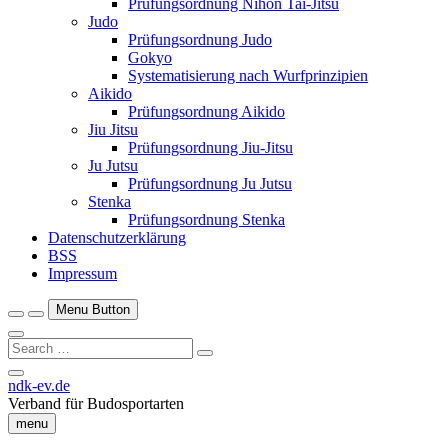
Prüfungsordnung Nihon Tai-Jitsu
Judo
Prüfungsordnung Judo
Gokyo
Systematisierung nach Wurfprinzipien
Aikido
Prüfungsordnung Aikido
Jiu Jitsu
Prüfungsordnung Jiu-Jitsu
Ju Jutsu
Prüfungsordnung Ju Jutsu
Stenka
Prüfungsordnung Stenka
Datenschutzerklärung
BSS
Impressum
Menu Button
Search
…
Close
ndk-ev.de
Side
Verband für Budosportarten
Menu
menu