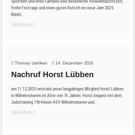
Sportlern und ihren Familien eine besinnliche Vorweihnachtszeit,
frohe Festtage und einen guten Rutsch ins neue Jahr 2025.
Bleibt…
Weihnachtsgrüße
View More
2025
Thomas Uehlken
14. Dezember 2025
Nachruf Horst Lübben
am 11.12.2025 verstarb unser langjähriges Mitglied Horst Lübben
in Wilhelmshaven im Alter von 76 Jahren. Horst begann mit dem
Judotraining 1964 beim ASV Wilhelmshaven und…
Nachruf
View More
Horst
Lübben