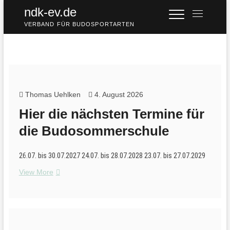
Skip
ndk-ev.de
M
to
e
VERBAND FÜR BUDOSPORTARTEN
content
n
u
B
u
t
t
Thomas Uehlken
4. August 2026
o
Hier die nächsten Termine für
n
die Budosommerschule
26.07. bis 30.07.2027 24.07. bis 28.07.2028 23.07. bis 27.07.2029
Hier
View More
die
nächsten
Termine
für
die