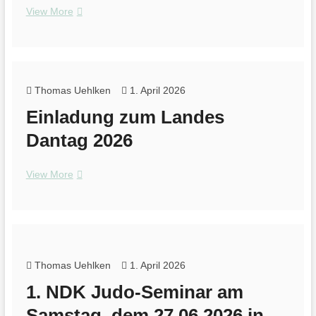
Offizielle
View More
Mitteilung
–
Absage
des
Jugend-
Thomas Uehlken
1. April 2026
und
Einladung zum Landes
KindertrainingsJUDO
–
Dantag 2026
Lehrgang
in
27419
Einladung
View More
Sittensen
zum
Landes
Dantag
2026
Thomas Uehlken
1. April 2026
1. NDK Judo-Seminar am
Samstag, dem 27.06.2026 in