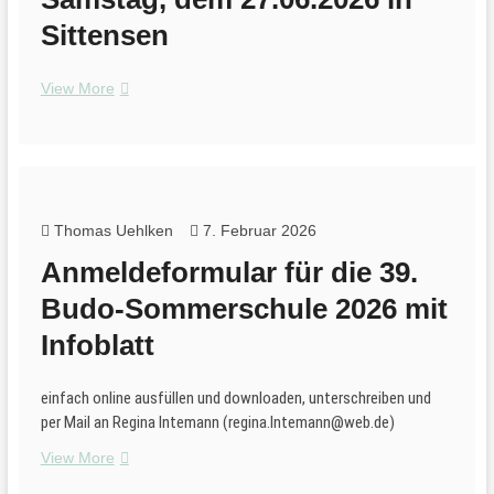
Sittensen
1.
View More
NDK
Judo-
Seminar
am
Samstag,
dem
Thomas Uehlken
7. Februar 2026
27.06.2026
Anmeldeformular für die 39.
in
Sittensen
Budo-Sommerschule 2026 mit
Infoblatt
einfach online ausfüllen und downloaden, unterschreiben und
per Mail an Regina Intemann (regina.Intemann@web.de)
Anmeldeformular
View More
für