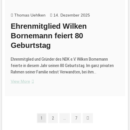
Thomas Uehlken
14. Dezember 2025
Ehrenmitglied Wilken
Bornemann feiert 80
Geburtstag
Ehrenmitglied und Gründer des NDK e.V. Wilken Bornemann
feierte in diesem Jahr seinen 80 Geburtstag. Im ganz privaten
Rahmen seiner Familie nebst Verwandten, bei ihm…
Ehrenmitglied
View More
Wilken
Bornemann
feiert
80
Geburtstag
Seitennummerierung
Page
Page
Page
Next
1
2
…
7
page
der