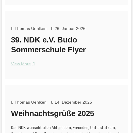
die
39.
Budo-
Sommerschule
2026
Thomas Uehlken
26. Januar 2026
mit
39. NDK e.V. Budo
Infoblatt
Sommerschule Flyer
39.
View More
NDK
e.V.
Budo
Sommerschule
Flyer
Thomas Uehlken
14. Dezember 2025
Weihnachtsgrüße 2025
Das NDK wünscht allen Mitgliedern, Freunden, Unterstützern,