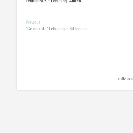
Februar NDK – Lehrgang
“Aikido”
Beitragsnavigation
Previous
Previous
post:
“Go no kata” Lehrgang in Sittensen
ndk-ev.