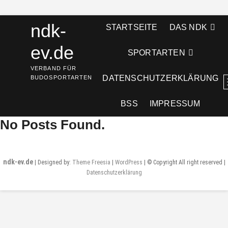
Skip
ndk-
STARTSEITE
DAS NDK
to
content
ev.de
SPORTARTEN
VERBAND FÜR
DATENSCHUTZERKLÄRUNG
BUDOSPORTARTEN
BSS
IMPRESSUM
No Posts Found.
ndk-ev.de
| Designed by:
Theme Freesia
|
WordPress
| © Copyright All right reserved |
Datenschutzerklärung