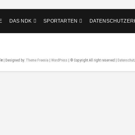
E
DAS NDK
SPORTARTEN
DATENSCHUTZER
de
| Designed by:
Theme Freesia
|
WordPress
| © Copyright All right reserved |
Datenschut