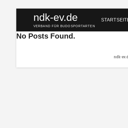
Skip
ndk-ev.de
to
STARTSEIT
content
VERBAND FÜR BUDOSPORTARTEN
No Posts Found.
ndk-ev.