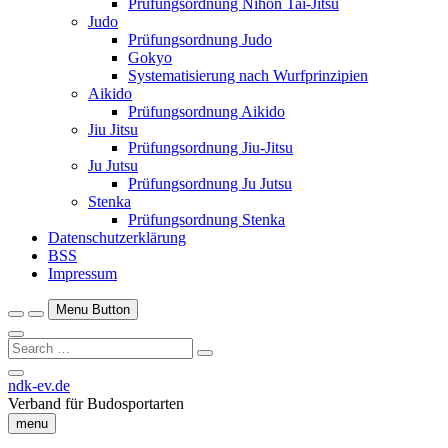
Prüfungsordnung Nihon Tai-Jitsu
Judo
Prüfungsordnung Judo
Gokyo
Systematisierung nach Wurfprinzipien
Aikido
Prüfungsordnung Aikido
Jiu Jitsu
Prüfungsordnung Jiu-Jitsu
Ju Jutsu
Prüfungsordnung Ju Jutsu
Stenka
Prüfungsordnung Stenka
Datenschutzerklärung
BSS
Impressum
Menu Button
Search
…
Close
ndk-ev.de
Side
Verband für Budosportarten
Menu
menu