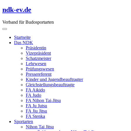
Skip
ndk-ev.de
to
content
Verband für Budosportarten
Startseite
Das NDK
Präsidentin
Vizepräsident
Schatzmeister
Lehrwesen
Prüfungswesen
Pressereferent
Kinder und Jugendbeauftragter
Gleichstellungsbeauftragte
FA Aikido
FA Judo
FA Nihon Tai-Jitsu
FA Ju Jutsu
FA Jiu Jitsu
FA Stenka
Sportarten
Nihon Tai Jitsu